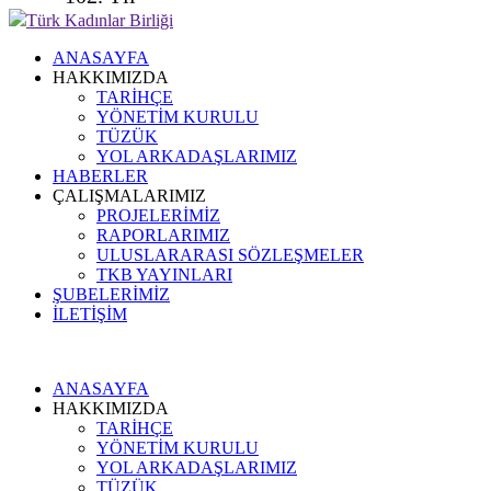
Türk Kadınlar Birliği
ANASAYFA
HAKKIMIZDA
TARİHÇE
YÖNETİM KURULU
TÜZÜK
YOL ARKADAŞLARIMIZ
HABERLER
ÇALIŞMALARIMIZ
PROJELERİMİZ
RAPORLARIMIZ
ULUSLARARASI SÖZLEŞMELER
TKB YAYINLARI
ŞUBELERİMİZ
İLETİŞİM
ANASAYFA
HAKKIMIZDA
TARİHÇE
YÖNETİM KURULU
YOL ARKADAŞLARIMIZ
TÜZÜK