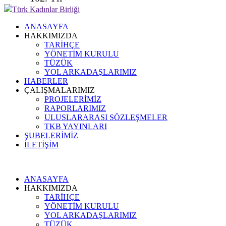
Türk Kadınlar Birliği
ANASAYFA
HAKKIMIZDA
TARİHÇE
YÖNETİM KURULU
TÜZÜK
YOL ARKADAŞLARIMIZ
HABERLER
ÇALIŞMALARIMIZ
PROJELERİMİZ
RAPORLARIMIZ
ULUSLARARASI SÖZLEŞMELER
TKB YAYINLARI
ŞUBELERİMİZ
İLETİŞİM
ANASAYFA
HAKKIMIZDA
TARİHÇE
YÖNETİM KURULU
YOL ARKADAŞLARIMIZ
TÜZÜK