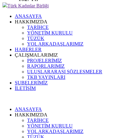
Türk Kadınlar Birliği
ANASAYFA
HAKKIMIZDA
TARİHÇE
YÖNETİM KURULU
TÜZÜK
YOL ARKADAŞLARIMIZ
HABERLER
ÇALIŞMALARIMIZ
PROJELERİMİZ
RAPORLARIMIZ
ULUSLARARASI SÖZLEŞMELER
TKB YAYINLARI
ŞUBELERİMİZ
İLETİŞİM
ANASAYFA
HAKKIMIZDA
TARİHÇE
YÖNETİM KURULU
YOL ARKADAŞLARIMIZ
TÜZÜK