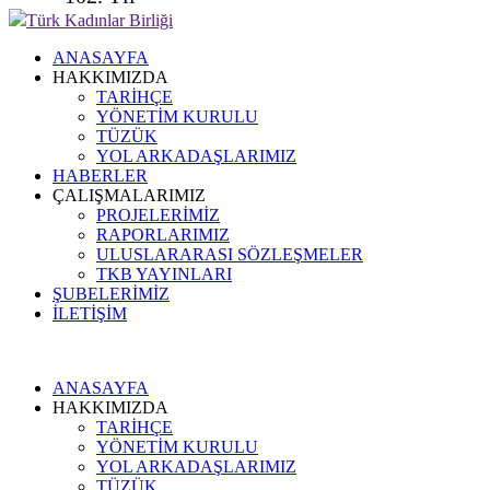
Türk Kadınlar Birliği
ANASAYFA
HAKKIMIZDA
TARİHÇE
YÖNETİM KURULU
TÜZÜK
YOL ARKADAŞLARIMIZ
HABERLER
ÇALIŞMALARIMIZ
PROJELERİMİZ
RAPORLARIMIZ
ULUSLARARASI SÖZLEŞMELER
TKB YAYINLARI
ŞUBELERİMİZ
İLETİŞİM
ANASAYFA
HAKKIMIZDA
TARİHÇE
YÖNETİM KURULU
YOL ARKADAŞLARIMIZ
TÜZÜK