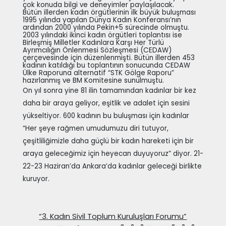
çok konuda bilgi ve deneyimler paylaşılacak.
Bütün illerden kadın örgütlerinin ilk büyük buluşması
1995 yılında yapılan Dünya Kadın Konferansı’nın
ardından 2000 yılında Pekin+5 sürecinde olmuştu.
2003 yılındaki ikinci kadın örgütleri toplantısı ise
Birleşmiş Milletler Kadınlara Karşı Her Türlü
Ayrımcılığın Önlenmesi Sözleşmesi (CEDAW)
çerçevesinde için düzenlenmişti. Bütün illerden 453
kadının katıldığı bu toplantının sonucunda CEDAW
Ülke Raporuna alternatif “STK Gölge Raporu”
hazırlanmış ve BM Komitesine sunulmuştu.
On yıl sonra yine 81 ilin tamamından kadınlar bir kez
daha bir araya geliyor, eşitlik ve adalet için sesini
yükseltiyor. 600 kadının bu buluşması için kadınlar
“Her şeye rağmen umudumuzu diri tutuyor,
çeşitliliğimizle daha güçlü bir kadın hareketi için bir
araya geleceğimiz için heyecan duyuyoruz” diyor. 21-
22-23 Haziran’da Ankara’da kadınlar geleceği birlikte
kuruyor.
“
3. Kadın Sivil Toplum Kuruluşları Forumu”