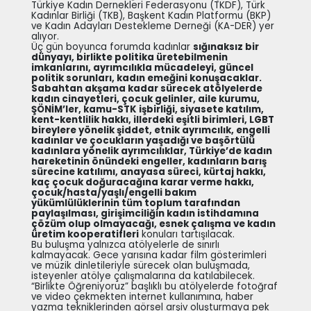
Türkiye Kadın Dernekleri Federasyonu (TKDF), Türk
Kadınlar Birliği (TKB), Başkent Kadın Platformu (BKP)
ve Kadın Adayları Destekleme Derneği (KA-DER) yer
alıyor.
Üç gün boyunca forumda kadınlar
sığınaksız bir
dünyayı, birlikte politika üretebilmenin
imkanlarını, ayrımcılıkla mücadeleyi, güncel
politik sorunları, kadın emeğini konuşacaklar.
Sabahtan akşama kadar sürecek atölyelerde
kadın cinayetleri, çocuk gelinler, aile kurumu,
ŞÖNİM’ler, kamu-STK işbirliği, siyasete katılım,
kent-kentlilik hakkı, illerdeki eşitli birimleri, LGBT
bireylere yönelik şiddet, etnik ayrımcılık, engelli
kadınlar ve çocukların yaşadığı ve başörtülü
kadınlara yönelik ayrımcılıklar, Türkiye’de kadın
hareketinin önündeki engeller, kadınların barış
sürecine katılımı, anayasa süreci, kürtaj hakkı,
kaç çocuk doğuracağına karar verme hakkı,
çocuk/hasta/yaşlı/engelli bakım
yükümlülüklerinin tüm toplum tarafından
paylaşılması, girişimciliğin kadın istihdamına
çözüm olup olmayacağı, esnek çalışma ve kadın
üretim kooperatifleri
konuları tartışılacak.
Bu buluşma yalnızca atölyelerle de sınırlı
kalmayacak. Gece yarısına kadar film gösterimleri
ve müzik dinletileriyle sürecek olan buluşmada,
isteyenler atölye çalışmalarına da katılabilecek.
“Birlikte Öğreniyoruz” başlıklı bu atölyelerde fotoğraf
ve video çekmekten internet kullanımına, haber
yazma tekniklerinden görsel arşiv oluşturmaya pek