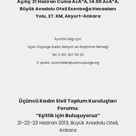
Açılış: 21 Haziran Cuma Ã¢Â”Â‚ 14.00 Ã¢Â”Â‚
Büyük Anadolu Oteli
Esenboğa Havaalanı
Yolu, 27. KM, Akyurt-Ankara
Ayrıntılı bilgi için:
Uçan Süpürge Kadın İletişim ve Araştırma Derneği
Tel: 0 312. 427 00 20
E-posta: ucanhaber@ucansupurge.org
Üçüncü Kadın Sivil Toplum Kuruluşları
Forumu:
“Eşitlik için Buluşuyoruz”
21-22-23 Haziran 2013, Büyük Anadolu Oteli,
Ankara