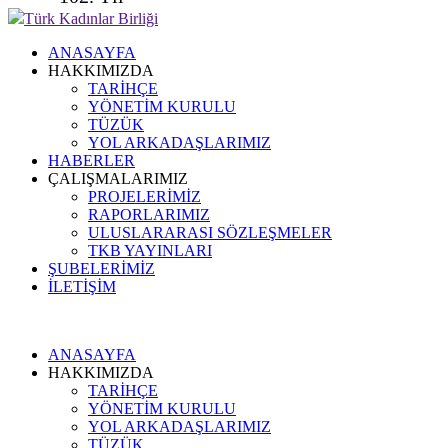
Türk Kadınlar Birliği
ANASAYFA
HAKKIMIZDA
TARİHÇE
YÖNETİM KURULU
TÜZÜK
YOL ARKADAŞLARIMIZ
HABERLER
ÇALIŞMALARIMIZ
PROJELERİMİZ
RAPORLARIMIZ
ULUSLARARASI SÖZLEŞMELER
TKB YAYINLARI
ŞUBELERİMİZ
İLETİŞİM
ANASAYFA
HAKKIMIZDA
TARİHÇE
YÖNETİM KURULU
YOL ARKADAŞLARIMIZ
TÜZÜK