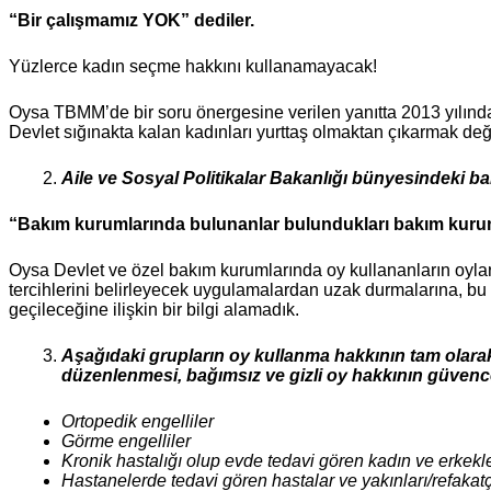
“Bir çalışmamız YOK” dediler.
Yüzlerce kadın seçme hakkını kullanamayacak!
Oysa TBMM’de bir soru önergesine verilen yanıtta 2013 yılında 
Devlet sığınakta kalan kadınları yurttaş olmaktan çıkarmak deği
Aile ve Sosyal Politikalar Bakanlığı bünyesindeki b
“Bakım kurumlarında bulunanlar bulundukları bakım kuruml
Oysa Devlet ve özel bakım kurumlarında oy kullananların oyların
tercihlerini belirleyecek uygulamalardan uzak durmalarına, bu
geçileceğine ilişkin bir bilgi alamadık.
Aşağıdaki grupların oy kullanma hakkının tam olarak
düzenlenmesi, bağımsız ve gizli oy hakkının güvence
Ortopedik engelliler
Görme engelliler
Kronik hastalığı olup evde tedavi gören kadın ve erkekl
Hastanelerde tedavi gören hastalar ve yakınları/refakatç