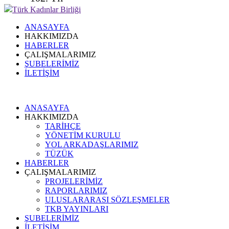
Türk Kadınlar Birliği
ANASAYFA
HAKKIMIZDA
HABERLER
ÇALIŞMALARIMIZ
ŞUBELERİMİZ
İLETİŞİM
ANASAYFA
HAKKIMIZDA
TARİHÇE
YÖNETİM KURULU
YOL ARKADAŞLARIMIZ
TÜZÜK
HABERLER
ÇALIŞMALARIMIZ
PROJELERİMİZ
RAPORLARIMIZ
ULUSLARARASI SÖZLEŞMELER
TKB YAYINLARI
ŞUBELERİMİZ
İLETİŞİM