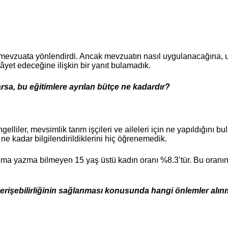
 mevzuata yönlendirdi. Ancak mevzuatın nasıl uygulanacağına,
yet edeceğine ilişkin bir yanıt bulamadık.
rsa, bu eğitimlere ayrılan bütçe ne kadardır?
liler, mevsimlik tarım işçileri ve aileleri için ne yapıldığını b
e kadar bilgilendirildiklerini hiç öğrenemedik.
kuma yazma bilmeyen 15 yaş üstü kadın oranı %8.3’tür. Bu oran
 erişebilirliğinin sağlanması konusunda hangi önlemler alınm