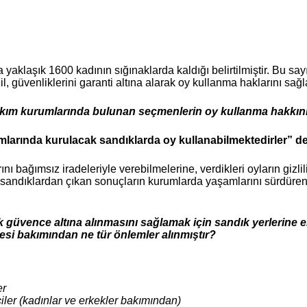
yaklaşık 1600 kadının sığınaklarda kaldığı belirtilmiştir. Bu sa
l, güvenliklerini garanti altına alarak oy kullanma haklarını sa
akım kurumlarında bulunan seçmenlerin oy kullanma hakkını 
arında kurulacak sandıklarda oy kullanabilmektedirler” ded
ı bağımsız iradeleriyle verebilmelerine, verdikleri oyların gizli
 sandıklardan çıkan sonuçların kurumlarda yaşamlarını sürdüren
 güvence altına alınmasını sağlamak için sandık yerlerine er
si bakımından ne tür önlemler alınmıştır?
er
iler (kadınlar ve erkekler bakımından)