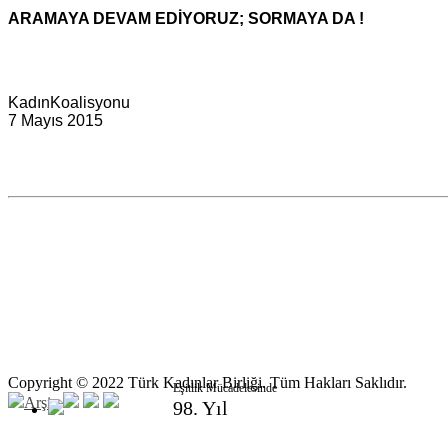
ARAMAYA DEVAM EDİYORUZ; SORMAYA DA !
KadınKoalisyonu
7 Mayıs 2015
Copyright © 2022 Türk Kadınlar Birliği. Tüm Hakları Saklıdır.
Eşitlik Mücadelesinde
Arşiv
98. Yıl