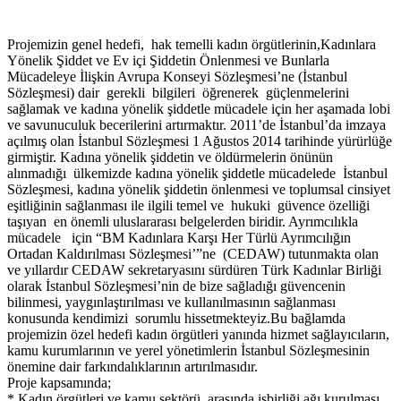
Projemizin genel hedefi, hak temelli kadın örgütlerinin,Kadınlara
Yönelik Şiddet ve Ev içi Şiddetin Önlenmesi ve Bunlarla
Mücadeleye İlişkin Avrupa Konseyi Sözleşmesi’ne (İstanbul
Sözleşmesi) dair gerekli bilgileri öğrenerek güçlenmelerini
sağlamak ve kadına yönelik şiddetle mücadele için her aşamada lobi
ve savunuculuk becerilerini artırmaktır. 2011’de İstanbul’da imzaya
açılmış olan İstanbul Sözleşmesi 1 Ağustos 2014 tarihinde yürürlüğe
girmiştir. Kadına yönelik şiddetin ve öldürmelerin önünün
alınmadığı ülkemizde kadına yönelik şiddetle mücadelede İstanbul
Sözleşmesi, kadına yönelik şiddetin önlenmesi ve toplumsal cinsiyet
eşitliğinin sağlanması ile ilgili temel ve hukuki güvence özelliği
taşıyan en önemli uluslararası belgelerden biridir. Ayrımcılıkla
mücadele için “BM Kadınlara Karşı Her Türlü Ayrımcılığın
Ortadan Kaldırılması Sözleşmesi’”ne (CEDAW) tutunmakta olan
ve yıllardır CEDAW sekretaryasını sürdüren Türk Kadınlar Birliği
olarak İstanbul Sözleşmesi’nin de bize sağladığı güvencenin
bilinmesi, yaygınlaştırılması ve kullanılmasının sağlanması
konusunda kendimizi sorumlu hissetmekteyiz.Bu bağlamda
projemizin özel hedefi kadın örgütleri yanında hizmet sağlayıcıların,
kamu kurumlarının ve yerel yönetimlerin İstanbul Sözleşmesinin
önemine dair farkındalıklarının artırılmasıdır.
Proje kapsamında;
* Kadın örgütleri ve kamu sektörü arasında işbirliği ağı kurulması