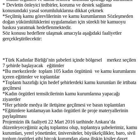
* Devletin önleyici tedbirler, koruma ve destek sağlama
konusundaki yasal sorumluluklarına dikkat çekmek
*Seçilmiş kamu görevlilerinin ve kamu kurumlarının Sözleşmeden
doğan yükümlülüklerini uygulamaları için sürekli bir kamuoyu
baskısı yaratmak hedeflenmektedir.
Söz konusu hedeflere ulaşmak amacıyla aşağıdaki faaliyetler
gerçekleştirilecektir:
*Türk Kadınlar Birliği’nin şubeleri içinde bölgesel merkez seçilen
7 şehirde başlayacak eğitimler
*Bu merkezlerde toplam 105 kadın örgütünü ve kamu kurumlarını
içeren eğitimler ve toplantılar
*Toplantı hazırlığı için hedef şehirlerdeki kamu kurumları ile irtibata
geçilmesi
*Kadın örgütleri temsilcilerinin kamu kurumlarına yapacağı
ziyaretler
*Her şehirde medya ile iletişime geçilmesi ve basın toplantıları
*Eğitimlere katılamayan kadın örgütleri ile proje materyallerinin
paylaşılması
Projemizin ilk faaliyeti 22 Mart 2016 tarihinde Ankara’da
düzenleyeceğimiz açılış toplantısı olup, toplantıya şubelerimiz, kamu
kurumları, yerel yönetimler, üniversiteler, büyükelçilikler, baro, sivil
toplum örgütleri gibi birçok kurumdan alana ilişkin kişiler davet