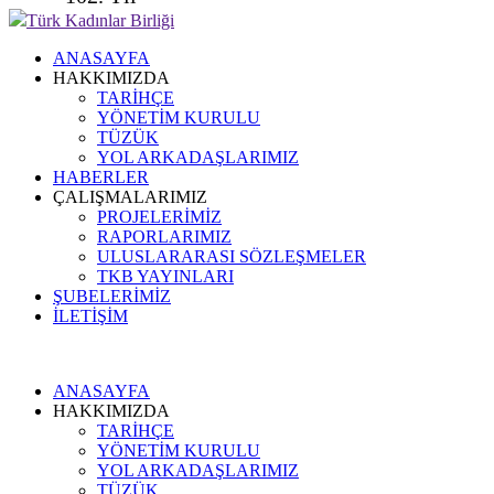
Türk Kadınlar Birliği
ANASAYFA
HAKKIMIZDA
TARİHÇE
YÖNETİM KURULU
TÜZÜK
YOL ARKADAŞLARIMIZ
HABERLER
ÇALIŞMALARIMIZ
PROJELERİMİZ
RAPORLARIMIZ
ULUSLARARASI SÖZLEŞMELER
TKB YAYINLARI
ŞUBELERİMİZ
İLETİŞİM
ANASAYFA
HAKKIMIZDA
TARİHÇE
YÖNETİM KURULU
YOL ARKADAŞLARIMIZ
TÜZÜK