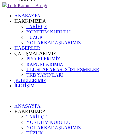
Türk Kadınlar Birliği
ANASAYFA
HAKKIMIZDA
TARİHÇE
YÖNETİM KURULU
TÜZÜK
YOL ARKADAŞLARIMIZ
HABERLER
ÇALIŞMALARIMIZ
PROJELERİMİZ
RAPORLARIMIZ
ULUSLARARASI SÖZLEŞMELER
TKB YAYINLARI
ŞUBELERİMİZ
İLETİŞİM
ANASAYFA
HAKKIMIZDA
TARİHÇE
YÖNETİM KURULU
YOL ARKADAŞLARIMIZ
TÜZÜK