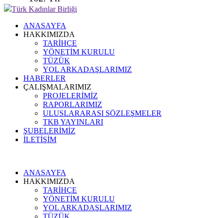
Türk Kadınlar Birliği
ANASAYFA
HAKKIMIZDA
TARİHÇE
YÖNETİM KURULU
TÜZÜK
YOL ARKADAŞLARIMIZ
HABERLER
ÇALIŞMALARIMIZ
PROJELERİMİZ
RAPORLARIMIZ
ULUSLARARASI SÖZLEŞMELER
TKB YAYINLARI
ŞUBELERİMİZ
İLETİŞİM
ANASAYFA
HAKKIMIZDA
TARİHÇE
YÖNETİM KURULU
YOL ARKADAŞLARIMIZ
TÜZÜK