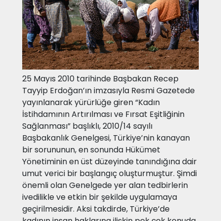
25 Mayıs 2010 tarihinde Başbakan Recep
Tayyip Erdoğan’ın imzasıyla Resmi Gazetede
yayınlanarak yürürlüğe giren “Kadın
İstihdamının Artırılması ve Fırsat Eşitliğinin
Sağlanması” başlıklı, 2010/14 sayılı
Başbakanlık Genelgesi, Türkiye’nin kanayan
bir sorununun, en sonunda Hükümet
Yönetiminin en üst düzeyinde tanındığına dair
umut verici bir başlangıç oluşturmuştur. Şimdi
önemli olan Genelgede yer alan tedbirlerin
ivedilikle ve etkin bir şekilde uygulamaya
geçirilmesidir. Aksi takdirde, Türkiye’de
kadının insan haklarına ilişkin pek çok konuda