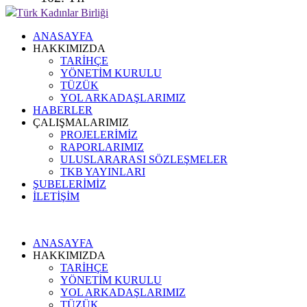
Türk Kadınlar Birliği
ANASAYFA
HAKKIMIZDA
TARİHÇE
YÖNETİM KURULU
TÜZÜK
YOL ARKADAŞLARIMIZ
HABERLER
ÇALIŞMALARIMIZ
PROJELERİMİZ
RAPORLARIMIZ
ULUSLARARASI SÖZLEŞMELER
TKB YAYINLARI
ŞUBELERİMİZ
İLETİŞİM
ANASAYFA
HAKKIMIZDA
TARİHÇE
YÖNETİM KURULU
YOL ARKADAŞLARIMIZ
TÜZÜK