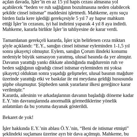
açılan davada, İşler’in en az 15 yıl hapis cezası almasına yol
açabilecek “beden ve ruh sağlığının bozulmasına neden olabilecek
şekilde cinsel istismar” maddesini işletmedi. Mahkeme, aynı suçu
birden fazla kere işlediği gerekçesiyle 5 yıl 7 ay hapse mahkum
ettiği İşler’in cezasını, iyi hal indirimi yaparak 4 yıl 8 aya indirdi.
Mahkeme, kararla birlikte İşler’in tahliyesine de karar verdi.
Tamamlanan gerekçeli kararda, İşler için belirlenen ceza miktarı
şöyle açıklandı: “E.Y., sanığın cinsel istismar eyleminden 1-1,5 yıl
sonra şikayetçi olmuştur. Eylem, sanığın Çorum ilindeki konumu
nedeniyle büyük sansasyon yaratmış, ulusal basında da yer almıştır.
Davanın yarattığı yankı dikkate alındığında mağdurenin ruh ve
beden sağlığının uğradığı cinsel istismar eyleminden mi yoksa
şikayetçi olduktan sonra yaşadığı gelişmeler, ulusal basının mağdure
üzerinde yarattığı etki ve baskılar ile mi meydana geldiği hususunda
şüphe oluşmuştur. Şüpheden sanık yararlanır ilkesi gereğince karar
verilmiştir.”
Kararda, ailesinin ve arkadaşlarının davanın başladığı döneme kadar
E.Y.’nin davranışlarında anormallik görmediklerine yönelik
anlatımları da bu yoruma dayanak gösterildi.
Bekaret de yok!
İşler hakkında E.Y.’nin ablası Ö.Y.’nin, “Beni de istismar etmişti”
şeklindeki suçlaması üzerine ayrı bir dava açılmıştı. Mahkeme, bu