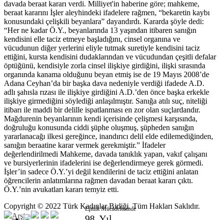
davada beraat kararı verdi. Milliyet'in haberine göre; mahkeme,
beraat kararını İşler aleyhindeki ifadelere rağmen, “bekaretin kaybı
konusundaki çelişkili beyanlara” dayandırdı. Kararda şöyle dedi:
“Her ne kadar Ö.Y., beyanlarında 13 yaşından itibaren sanığın
kendisini elle taciz etmeye başladığını, cinsel organına ve
vücudunun diğer yerlerini eliyle tutmak suretiyle kendisini taciz
ettiğini, kursta kendisini dudaklarından ve vücudundan çeşitli defalar
öptüğünü, kendisiyle zorla cinsel ilişkiye girdiğini, ilişki sırasında
organında kanama olduğunu beyan etmiş ise de 19 Mayıs 2008’de
Adana Ceyhan’da bir başka dava nedeniyle verdiği ifadede A.D.
adlı şahısla rızası ile ilişkiye girdiğini A.D.’den önce başka erkekle
ilişkiye girmediğini söylediği anlaşılmıştır. Sanığa atılı suç, niteliği
itibarı ile maddi bir delille ispatlanması en zor olan suçlardandır.
Mağdurenin beyanlarının kendi içerisinde çelişmesi karşısında,
doğruluğu konusunda ciddi şüphe oluşmuş, şüpheden sanığın
yararlanacağı ilkesi gereğince, inandırıcı delil elde edilemediğinden,
sanığın beraatine karar vermek gerekmiştir.” İfadeler
değerlendirilmedi Mahkeme, davada tanıklık yapan, vakıf çalışanı
ve bursiyerlerinin ifadelerini ise değerlendirmeye gerek görmedi.
İşler’in sadece Ö.Y.’yi değil kendilerini de taciz ettiğini anlatan
öğrencilerin anlatımlarına rağmen davadan beraat kararı çıktı.
Ö.Y.’nin avukatları kararı temyiz etti.
Copyright © 2022 Türk Kadınlar Birliği. Tüm Hakları Saklıdır.
Eşitlik Mücadelesinde
Arşiv
98. Yıl