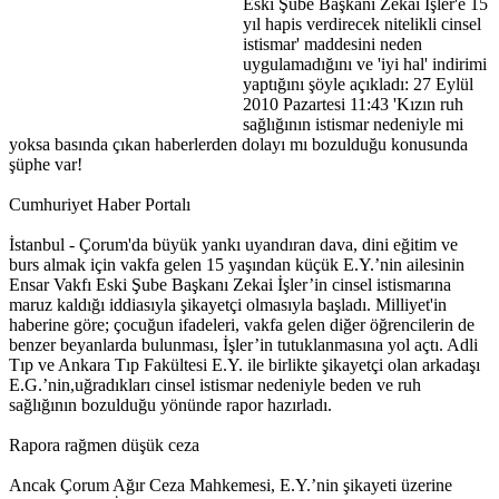
Eski Şube Başkanı Zekai İşler'e 15
yıl hapis verdirecek nitelikli cinsel
istismar' maddesini neden
uygulamadığını ve 'iyi hal' indirimi
yaptığını şöyle açıkladı: 27 Eylül
2010 Pazartesi 11:43 'Kızın ruh
sağlığının istismar nedeniyle mi
yoksa basında çıkan haberlerden dolayı mı bozulduğu konusunda
şüphe var!
Cumhuriyet Haber Portalı
İstanbul - Çorum'da büyük yankı uyandıran dava, dini eğitim ve
burs almak için vakfa gelen 15 yaşından küçük E.Y.’nin ailesinin
Ensar Vakfı Eski Şube Başkanı Zekai İşler’in cinsel istismarına
maruz kaldığı iddiasıyla şikayetçi olmasıyla başladı. Milliyet'in
haberine göre; çocuğun ifadeleri, vakfa gelen diğer öğrencilerin de
benzer beyanlarda bulunması, İşler’in tutuklanmasına yol açtı. Adli
Tıp ve Ankara Tıp Fakültesi E.Y. ile birlikte şikayetçi olan arkadaşı
E.G.’nin,uğradıkları cinsel istismar nedeniyle beden ve ruh
sağlığının bozulduğu yönünde rapor hazırladı.
Rapora rağmen düşük ceza
Ancak Çorum Ağır Ceza Mahkemesi, E.Y.’nin şikayeti üzerine