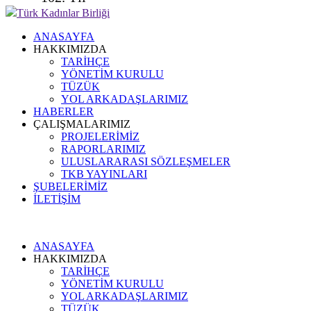
Türk Kadınlar Birliği
ANASAYFA
HAKKIMIZDA
TARİHÇE
YÖNETİM KURULU
TÜZÜK
YOL ARKADAŞLARIMIZ
HABERLER
ÇALIŞMALARIMIZ
PROJELERİMİZ
RAPORLARIMIZ
ULUSLARARASI SÖZLEŞMELER
TKB YAYINLARI
ŞUBELERİMİZ
İLETİŞİM
ANASAYFA
HAKKIMIZDA
TARİHÇE
YÖNETİM KURULU
YOL ARKADAŞLARIMIZ
TÜZÜK