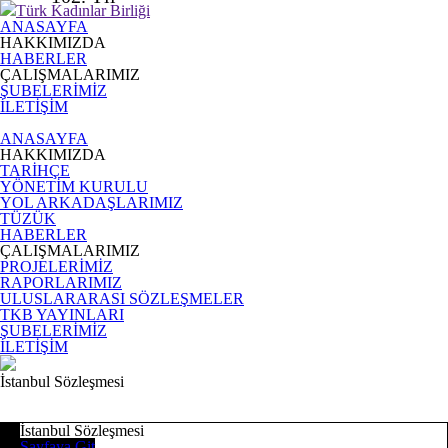
Türk Kadınlar Birliği
ANASAYFA
HAKKIMIZDA
HABERLER
ÇALIŞMALARIMIZ
ŞUBELERİMİZ
İLETİŞİM
ANASAYFA
HAKKIMIZDA
TARİHÇE
YÖNETİM KURULU
YOL ARKADAŞLARIMIZ
TÜZÜK
HABERLER
ÇALIŞMALARIMIZ
PROJELERİMİZ
RAPORLARIMIZ
ULUSLARARASI SÖZLEŞMELER
TKB YAYINLARI
ŞUBELERİMİZ
İLETİŞİM
İstanbul Sözleşmesi
İstanbul Sözleşmesi
Sayfaya Git