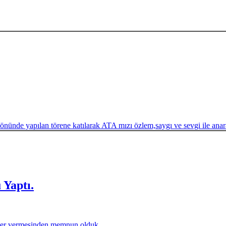
nünde yapılan törene katılarak ATA mızı özlem,saygı ve sevgi ile ana
Yaptı.
yer vermesinden memnun olduk.