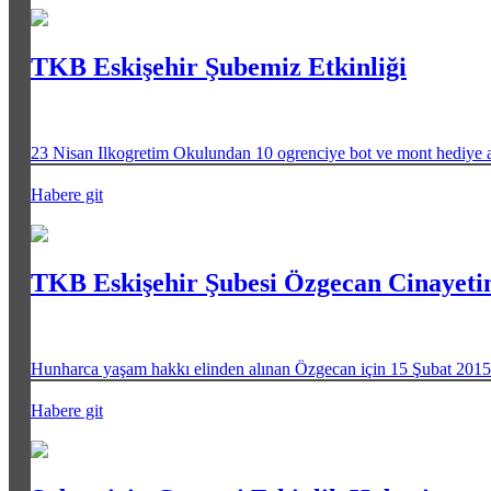
TKB Eskişehir Şubemiz Etkinliği
23 Nisan Ilkogretim Okulundan 10 ogrenciye bot ve mont hediye a
Habere git
TKB Eskişehir Şubesi Özgecan Cinayetin
Hunharca yaşam hakkı elinden alınan Özgecan için 15 Şubat 2015 tar
Habere git