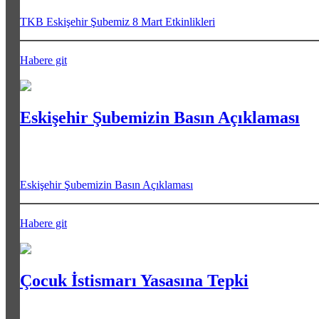
TKB Eskişehir Şubemiz 8 Mart Etkinlikleri
Habere git
Eskişehir Şubemizin Basın Açıklaması
Eskişehir Şubemizin Basın Açıklaması
Habere git
Çocuk İstismarı Yasasına Tepki