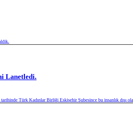
ldik.
i Lanetledi.
ihinde Türk Kadınlar Birliği Eskişehir Şubesince bu insanlık dışı olaya 