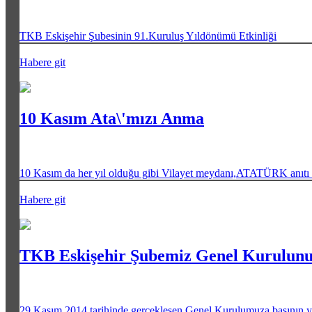
TKB Eskişehir Şubesinin 91.Kuruluş Yıldönümü Etkinliği
Habere git
10 Kasım Ata\'mızı Anma
10 Kasım da her yıl olduğu gibi Vilayet meydanı,ATATÜRK anıtı ö
Habere git
TKB Eskişehir Şubemiz Genel Kurulunu 
29 Kasım 2014 tarihinde gerçekleşen Genel Kurulumuza basının 