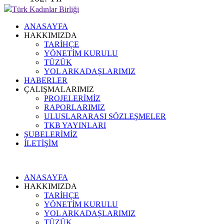
Türk Kadınlar Birliği
ANASAYFA
HAKKIMIZDA
TARİHÇE
YÖNETİM KURULU
TÜZÜK
YOL ARKADAŞLARIMIZ
HABERLER
ÇALIŞMALARIMIZ
PROJELERİMİZ
RAPORLARIMIZ
ULUSLARARASI SÖZLEŞMELER
TKB YAYINLARI
ŞUBELERİMİZ
İLETİŞİM
ANASAYFA
HAKKIMIZDA
TARİHÇE
YÖNETİM KURULU
YOL ARKADAŞLARIMIZ
TÜZÜK