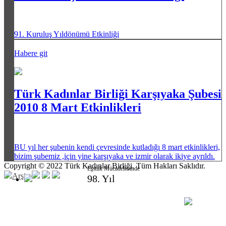
91. Kuruluş Yıldönümü Etkinliği
Habere git
Türk Kadınlar Birliği Karşıyaka Şubesi
2010 8 Mart Etkinlikleri
BU yıl her şubenin kendi çevresinde kutladığı 8 mart etkinlikleri,
bizim şubemiz ,için yine karşıyaka ve izmir olarak ikiye ayrıldı.
Copyright © 2022 Türk Kadınlar Birliği. Tüm Hakları Saklıdır.
Eşitlik Mücadelesinde
Arşiv
98. Yıl