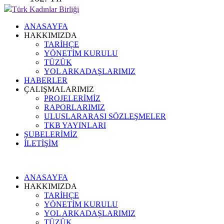
Türk Kadınlar Birliği
ANASAYFA
HAKKIMIZDA
TARİHÇE
YÖNETİM KURULU
TÜZÜK
YOL ARKADAŞLARIMIZ
HABERLER
ÇALIŞMALARIMIZ
PROJELERİMİZ
RAPORLARIMIZ
ULUSLARARASI SÖZLEŞMELER
TKB YAYINLARI
ŞUBELERİMİZ
İLETİŞİM
ANASAYFA
HAKKIMIZDA
TARİHÇE
YÖNETİM KURULU
YOL ARKADAŞLARIMIZ
TÜZÜK