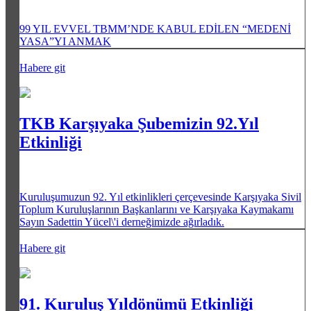
99 YIL EVVEL TBMM’NDE KABUL EDİLEN “MEDENİ
YASA”YI ANMAK
Habere git
TKB Karşıyaka Şubemizin 92.Yıl
Etkinliği
Kuruluşumuzun 92. Yıl etkinlikleri çerçevesinde Karşıyaka Sivil
Toplum Kuruluşlarının Başkanlarını ve Karşıyaka Kaymakamı
Sayın Sadettin Yücel\'i derneğimizde ağırladık.
Habere git
91. Kuruluş Yıldönümü Etkinliği