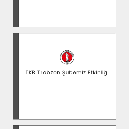
Prof. Atakan Aksoy'un Trabzon şubemize
yaptığı ziyaret...
TKB Trabzon Şubemiz Etkinliği
5 aralık 2017 Seçme seçilme hakkının
verilişinin 83. yıldönümü panel etkinliğimiz
KATÜKAM ile Trabzon Türk Kadınlar Birliği
paydaşlığında düzenlendi ve NEZİHE
MUHİDDİN Belgeseli ile sonlandırıldı.