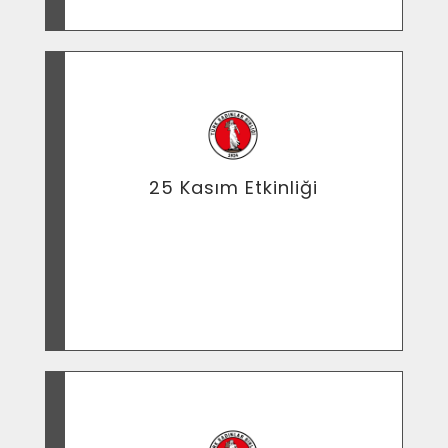
uluslararası kadına yönelik şiddeti önleme
ve dayanışma günü"
25 Kasım Etkinliği
Trabzon"™da Kadına Yönelik Şiddet Konulu
Karikatür Sergisi