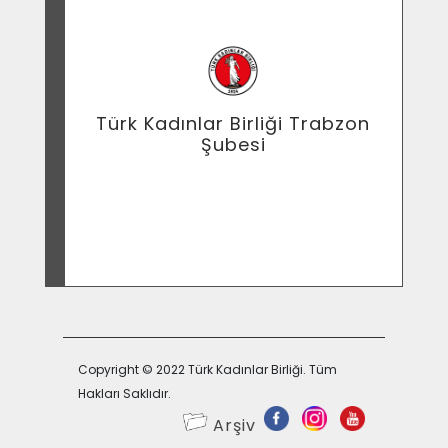
Türk Kadınlar Birliği Trabzon
Şubesi
" KADININ SÖMÜRÜSÜNE SONUNA DEK SON "
İSİMLİ İNSAN TİCARETİ KONULU PROJEMİZİN
AÇILIŞ TOPLANTISI DAVETİYESİ EKTEDİR..
SİZLERİ ARAMIZDA GÖRMEKTEN MUTLULUK
Copyright © 2022 Türk Kadınlar Birliği. Tüm
Hakları Saklıdır.
Arşiv