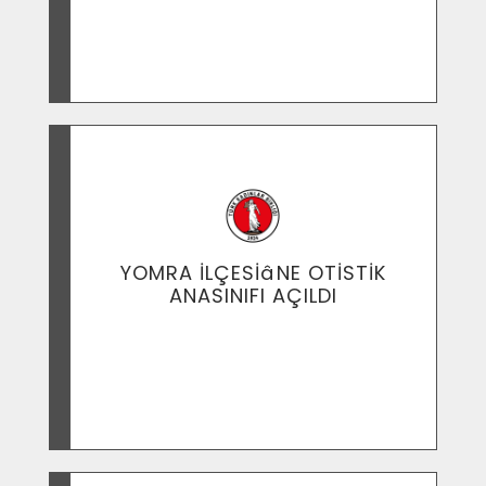
13 Nisan 2015 Etkinlikleri
YOMRA İLÇESİâNE OTİSTİK
ANASINIFI AÇILDI
Trabzon Yomra Sevim-Nerim Demircioğlu
Anaokulu Özel Eğitim Sınıfı Açılışı