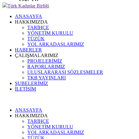
Türk Kadınlar Birliği
ANASAYFA
HAKKIMIZDA
TARİHÇE
YÖNETİM KURULU
TÜZÜK
YOL ARKADAŞLARIMIZ
HABERLER
ÇALIŞMALARIMIZ
PROJELERİMİZ
RAPORLARIMIZ
ULUSLARARASI SÖZLEŞMELER
TKB YAYINLARI
ŞUBELERİMİZ
İLETİŞİM
ANASAYFA
HAKKIMIZDA
TARİHÇE
YÖNETİM KURULU
YOL ARKADAŞLARIMIZ
TÜZÜK